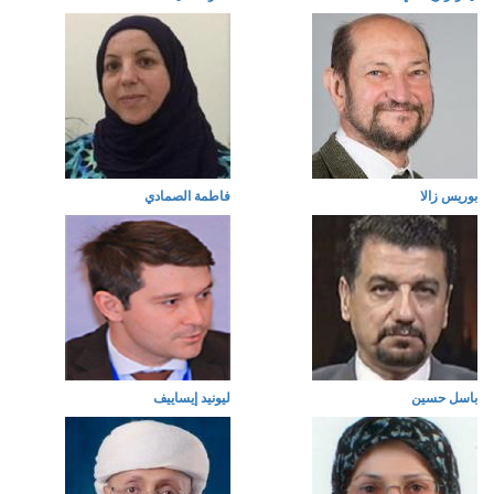
بوريس زالا
فاطمة الصمادي
باسل حسين
ليونيد إيساييف