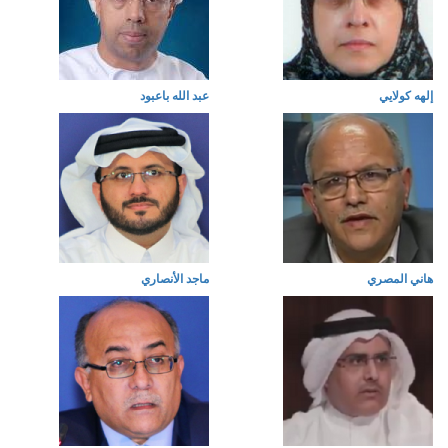
إلهه كولايي
عبد الله باعبود
هاني المصري
ماجد الأنصاري