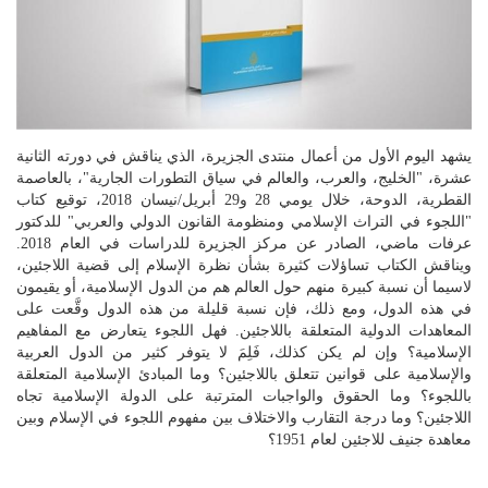
يشهد اليوم الأول من أعمال منتدى الجزيرة، الذي يناقش في دورته الثانية
عشرة، "الخليج، والعرب، والعالم في سياق التطورات الجارية"، بالعاصمة
القطرية، الدوحة، خلال يومي 28 و29 أبريل/نيسان 2018، توقيع كتاب
"اللجوء في التراث الإسلامي ومنظومة القانون الدولي والعربي" للدكتور
عرفات ماضي، الصادر عن مركز الجزيرة للدراسات في العام 2018.
ويناقش الكتاب تساؤلات كثيرة بشأن نظرة الإسلام إلى قضية اللاجئين،
لاسيما أن نسبة كبيرة منهم حول العالم هم من الدول الإسلامية، أو يقيمون
في هذه الدول، ومع ذلك، فإن نسبة قليلة من هذه الدول وقَّعت على
المعاهدات الدولية المتعلقة باللاجئين. فهل اللجوء يتعارض مع المفاهيم
الإسلامية؟ وإن لم يكن كذلك، فَلِمَ لا يتوفر كثير من الدول العربية
والإسلامية على قوانين تتعلق باللاجئين؟ وما المبادئ الإسلامية المتعلقة
باللجوء؟ وما الحقوق والواجبات المترتبة على الدولة الإسلامية تجاه
اللاجئين؟ وما درجة التقارب والاختلاف بين مفهوم اللجوء في الإسلام وبين
معاهدة جنيف للاجئين لعام 1951؟