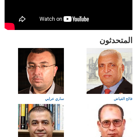
المتحدثون
فالح الفياض
ساري عرابي