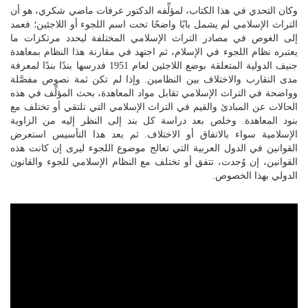
وكان التحدي في هذا الكتاب، لمؤلِّفه الدكتور عرفات ماضي شكري، هو أن
التراث الإسلامي لم يشمل بابًا واضحًا تحت اسم اللجوء أو اللاجئين؛ فعمد
إلى الغوص في مصادر التراث الإسلامي المختلفة ليحدد مرتكزات ما
يعتبره نظام اللجوء في الإسلام، ثم اجتهد في مقارنة هذا النظام بمعاهدة
جنيف الدولية المتعلقة بوضع اللاجئين لعام 1951 فدرسها بندًا بندًا لمعرفة
مدى التقارب والاختلاف بين النظامين. وإذا لم تكن ثمة نصوص مفصَّلة
وواضحة في التراث الإسلامي تقابل مواد المعاهدة، بحث المؤلِّف في هذه
الحالات عن المبادئ والقيم في التراث الإسلامي التي تلتقي أو تختلف مع
بنود المعاهدة. وخلص بعد دراسة كل بند إلى النظر إليه من الزاوية
الإسلامية سواء بالاتفاق أو الاختلاف. ثم بعد هذا التأسيس استعرض
القوانين في الدول العربية التي تعالج موضوع اللجوء ليرى إن كانت هذه
القوانين، إن وُجدت، تتفق أو تختلف مع النظام الإسلامي للجوء والقانون
الدولي بهذا الخصوص.