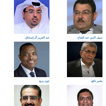
سيف الدين عبد الفتاح
عبد العزيز آل إسحاق
بشير نافع
جون يرود