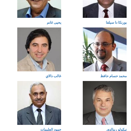
بورنكا دا سيلفا
يحيى غانم
محمد حسام حافظ
غالب دالاي
نيكولو رينالدي
حمود العليمات