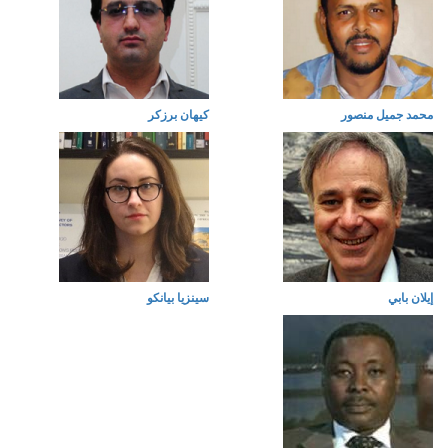
محمد جميل منصور
كيهان برزكر
إيلان بابي
سينزيا بيانكو