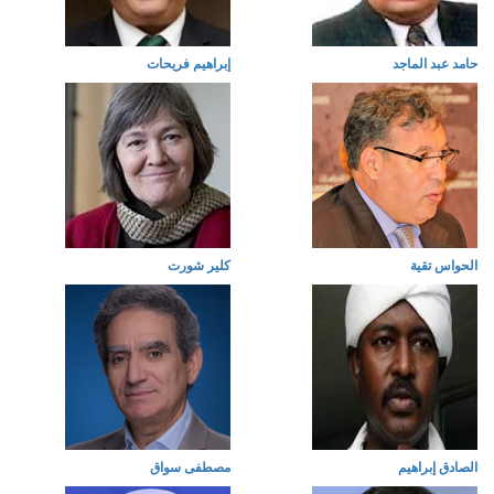
حامد عبد الماجد
إبراهيم فريحات
الحواس تقية
كلير شورت
الصادق إبراهيم
مصطفى سواق