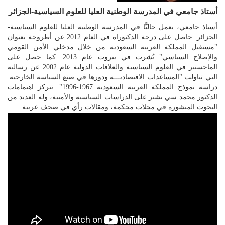
أستاذ جامعي في المدرسة الوطنية العليا للعلوم السياسية-الجزائر
أستاذ جامعي، يعمل حاليًّا في المدرسة الوطنية العليا للعلوم السياسية-
الجزائر. حاصل على درجة الدكتوراه في العام 2012 عن أطروحة بعنوان
"مستقبل المملكة العربية السعودية من خلال مدخلي الأمن القومي
والإصلاح السياسي" نُشرت في بيروت عام 2013. كما حصل على
الماجستير في العلوم السياسية والعلاقات الدولية عام 2002 عن رسالته
التي تناولت "المساعدات الاقتصاديـــة ودورها في صنع السياسة الخارجية:
دراسة نموذج المملكة العربية السعودية 1967-1996". تتركز اهتمامات
الدكتور محمد سي بشير على الدراسات السياسية والأمنية، وله العديد من
البحوث المنشورة في مجلات محكمة، ومقالات رأي في صحف عربية.