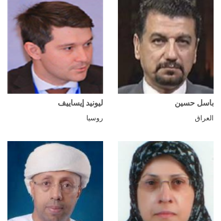
باسل حسين
ليونيد إيساييف
العراق
روسيا