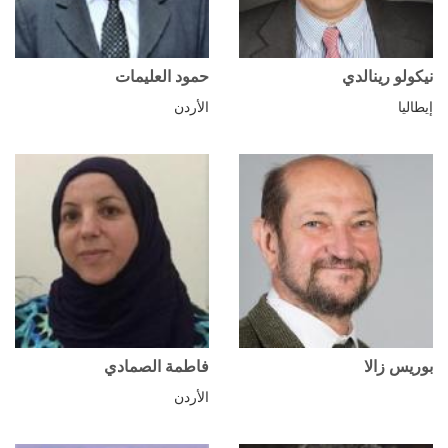
نيكولو رينالدي
حمود العليمات
إيطاليا
الأردن
بوريس زالا
فاطمة الصمادي
الأردن