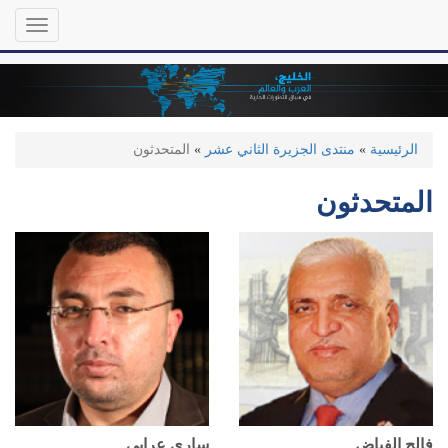
تجاوز
Toggle
إلى
gation
المحتوى
الرئيسي
الرئيسية
»
منتدى الجزيرة الثاني عشر
»
المتحدثون
المتحدثون
فالح الفياض
ساري عرابي