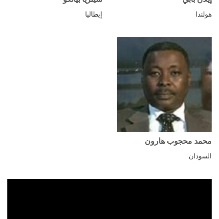
هولندا
إيطاليا
محمد محجوب هارون
السودان