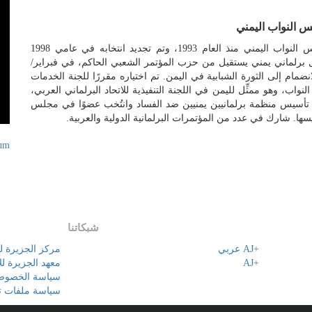
النواب اليمني
عضو في مجلس النواب اليمني منذ العام 1993، وتم تجديد انتخابه في عامي 1998
ن أول برلماني يمني يستقيل من حزب المؤتمر الشعبي الحاكم، في فبراير/
 2011، للانضمام إلى الثورة الشبابية في اليمن. تم اختياره مقررًا للجنة الخدمات
نواب، وهو ممثِّل لليمن في اللجنة التنفيذية للاتحاد البرلماني العربي،
أسيس منظمة برلمانيين يمنيين ضد الفساد وانتُخب عضوًا في مجلس
يسها. شارك في عدد من المؤتمرات البرلمانية الدولية والعربية.
rum
شبكاتنا
+AJ عربي
مركز الجزيرة ل
+AJ
معهد الجزيرة لل
سياسة الخصوص
سياسة ملفات تع