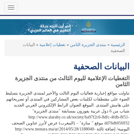
تجاوز
Toggle
إلى
gation
المحتوى
الرئيسي
الرئيسية
»
منتدى الجزيرة الثامن
»
تغطيات إعلامية
»
البيانات
الصحفية
البيانات الصحفية
التغطيات الإعلامية لليوم الثالث من منتدى الجزيرة
الثامن
تناولت مواقع إخبارية فعاليات اليوم الثالث والأخير لمنتدى الجزيرة بتسليط
الضوء على مقتطفات لكلمات بعض المشاركين في المنتدى أو تصريحاتهم
على هامش المنتدى. الموقع العنوان الرابط الإلكتروني العربي الجديد
شباب من 6 دول عربية يفوزون بمسابقة "منتدى الجزيرة"
http://www.alaraby.co.uk/society/ba97f2c6-8dfc-4fdb-8f51-
dd76db056932 موقع " منارة" – (المغرب) عرض لأبرز عناوين الصحف
اليومية/ إضافة ثالثة http://www.menara.ma/ar/2014/05/28/1188040-