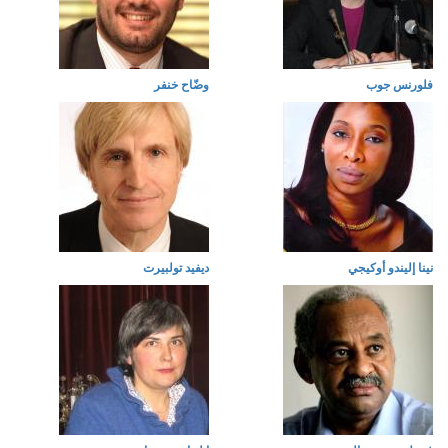
فلورنس جوب
وضّاح خنفر
نينا إليندو أوكيجي
ديفيد تولبيرت