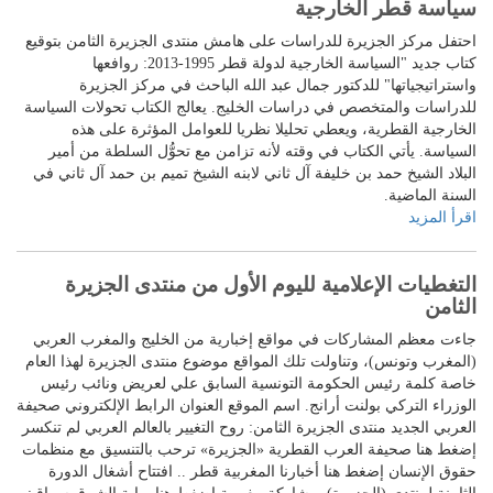
سياسة قطر الخارجية
احتفل مركز الجزيرة للدراسات على هامش منتدى الجزيرة الثامن بتوقيع
كتاب جديد "السياسة الخارجية لدولة قطر 1995-2013: روافعها
واستراتيجياتها" للدكتور جمال عبد الله الباحث في مركز الجزيرة
للدراسات والمتخصص في دراسات الخليج. يعالج الكتاب تحولات السياسة
الخارجية القطرية، ويعطي تحليلا نظريا للعوامل المؤثرة على هذه
السياسة. يأتي الكتاب في وقته لأنه تزامن مع تحوُّل السلطة من أمير
البلاد الشيخ حمد بن خليفة آل ثاني لابنه الشيخ تميم بن حمد آل ثاني في
السنة الماضية.
اقرأ المزيد
التغطيات الإعلامية لليوم الأول من منتدى الجزيرة
الثامن
جاءت معظم المشاركات في مواقع إخبارية من الخليج والمغرب العربي
(المغرب وتونس)، وتناولت تلك المواقع موضوع منتدى الجزيرة لهذا العام
خاصة كلمة رئيس الحكومة التونسية السابق علي لعريض ونائب رئيس
الوزراء التركي بولنت أرانج. اسم الموقع العنوان الرابط الإلكتروني صحيفة
العربي الجديد منتدى الجزيرة الثامن: روح التغيير بالعالم العربي لم تنكسر
إضغط هنا صحيفة العرب القطرية «الجزيرة» ترحب بالتنسيق مع منظمات
حقوق الإنسان إضغط هنا أخبارنا المغربية قطر .. افتتاح أشغال الدورة