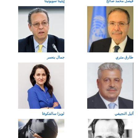
فيصل محمد صالح
إيلينا سوبونينا
طارق متري
جمال بنعمر
أثيل النجيفي
لويزا سالفكوفا