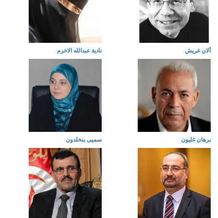
ألان غريش
نادية عبدالله الاخرم
برهان غليون
سميى بنخلدون