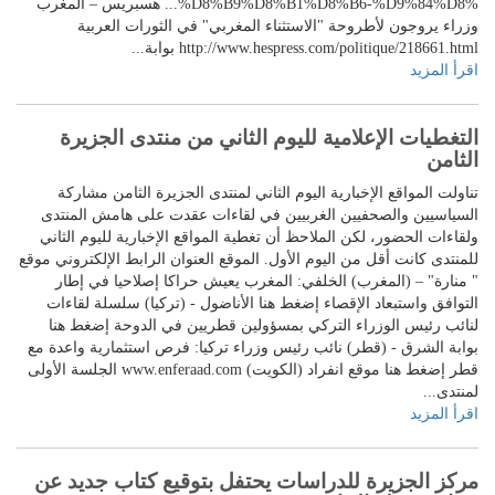
%D8%B9%D8%B1%D8%B6-%D9%84%D8%... هسبريس – المغرب
وزراء يروجون لأطروحة "الاستثناء المغربي" في الثورات العربية
http://www.hespress.com/politique/218661.html بوابة...
اقرأ المزيد
التغطيات الإعلامية لليوم الثاني من منتدى الجزيرة
الثامن
تناولت المواقع الإخبارية اليوم الثاني لمنتدى الجزيرة الثامن مشاركة
السياسيين والصحفيين الغربيين في لقاءات عقدت على هامش المنتدى
ولقاءات الحضور، لكن الملاحظ أن تغطية المواقع الإخبارية لليوم الثاني
للمنتدى كانت أقل من اليوم الأول. الموقع العنوان الرابط الإلكتروني موقع
" منارة" – (المغرب) الخلفي: المغرب يعيش حراكا إصلاحيا في إطار
التوافق واستبعاد الإقصاء إضغط هنا الأناضول - (تركيا) سلسلة لقاءات
لنائب رئيس الوزراء التركي بمسؤولين قطريين في الدوحة إضغط هنا
بوابة الشرق - (قطر) نائب رئيس وزراء تركيا: فرص استثمارية واعدة مع
قطر إضغط هنا موقع انفراد (الكويت) www.enferaad.com الجلسة الأولى
لمنتدى...
اقرأ المزيد
مركز الجزيرة للدراسات يحتفل بتوقيع كتاب جديد عن