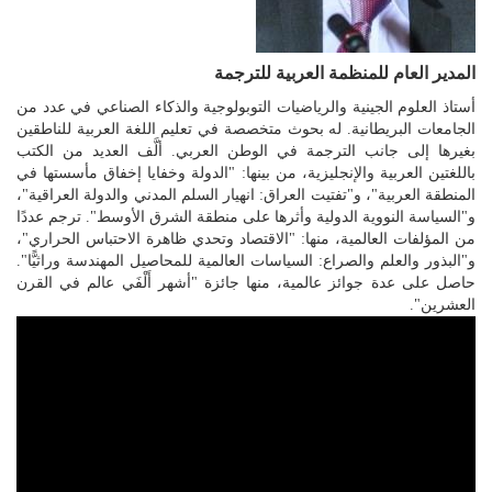
المدير العام للمنظمة العربية للترجمة
أستاذ العلوم الجينية والرياضيات التوبولوجية والذكاء الصناعي في عدد من
الجامعات البريطانية. له بحوث متخصصة في تعليم اللغة العربية للناطقين
بغيرها إلى جانب الترجمة في الوطن العربي. ألَّف العديد من الكتب
باللغتين العربية والإنجليزية، من بينها: "الدولة وخفايا إخفاق مأسستها في
المنطقة العربية"، و"تفتيت العراق: انهيار السلم المدني والدولة العراقية"،
و"السياسة النووية الدولية وأثرها على منطقة الشرق الأوسط". ترجم عددًا
من المؤلفات العالمية، منها: "الاقتصاد وتحدي ظاهرة الاحتباس الحراري"،
و"البذور والعلم والصراع: السياسات العالمية للمحاصيل المهندسة وراثيًّا".
حاصل على عدة جوائز عالمية، منها جائزة "أشهر أَلْفَي عالم في القرن
العشرين".