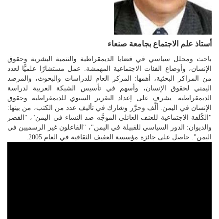
أستاذ علم الاجتماع بجامعة صنعاء
باحث ومحلل سياسي في قضايا الديمقراطية والتنمية البشرية وحقوق
الإنسان، وأوضاع الفئات الاجتماعية المهمشة. عمل مستشارًا علميًّا لعدد
من المراكز البحثية، أهمها: المركز العام للدراسات والبحوث، والمرصد
اليمني لحقوق الإنسان، وأسهم في تأسيس الشبكة العربية لدراسة
الديمقراطية. يشرف على إعداد التقرير السنوي للديمقراطية وحقوق
الإنسان في اليمن. ألَّف وحرَّر وشارك في تأليف عدد من الكتب، من بينها:
"الكُلفة الاجتماعية للعنف العائلي الموجَّه ضد النساء في اليمن"، "القصر
والديوان: الدور السياسي للقبيلة في اليمن"، "الفاعلون غير الرسميين في
اليمن". حاصل على جائزة مؤسسة العفيف الثقافية في العام 2005.